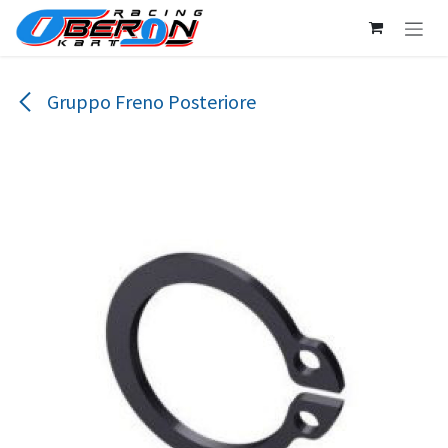
Passa al contenuto
Gruppo Freno Posteriore