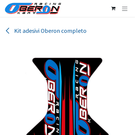
Passa al contenuto
Kit adesivi Oberon completo