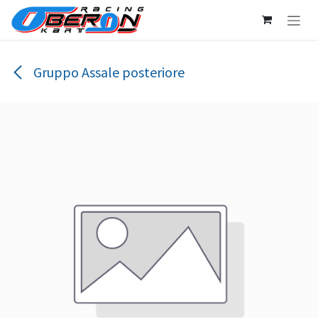
Passa al contenuto
Gruppo Assale posteriore