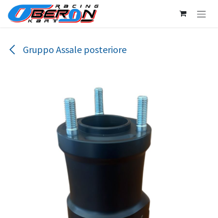
Passa al contenuto
Gruppo Assale posteriore