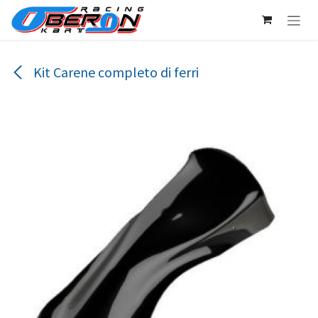
Passa al contenuto
Kit Carene completo di ferri