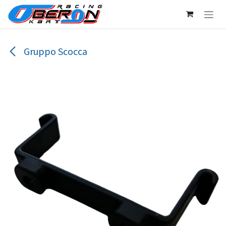
Passa al contenuto
Gruppo Scocca