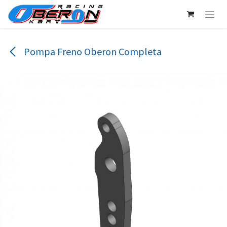
Passa al contenuto
Pompa Freno Oberon Completa