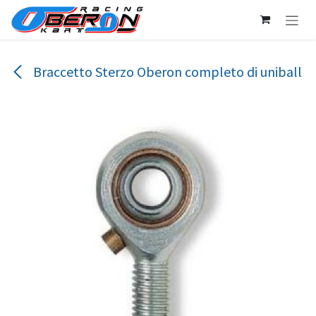
Passa al contenuto
Braccetto Sterzo Oberon completo di uniball