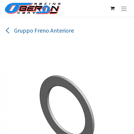
Passa al contenuto
Gruppo Freno Anteriore