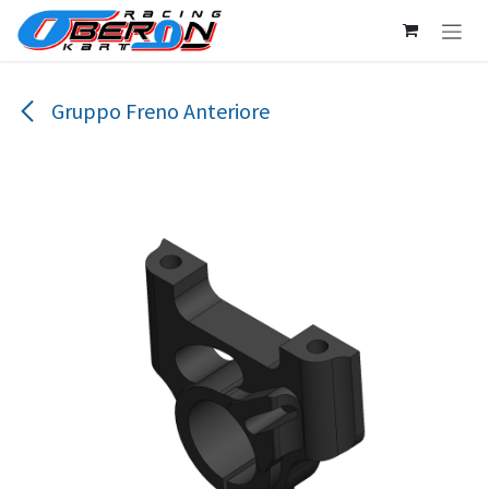
Passa al contenuto
Gruppo Freno Anteriore