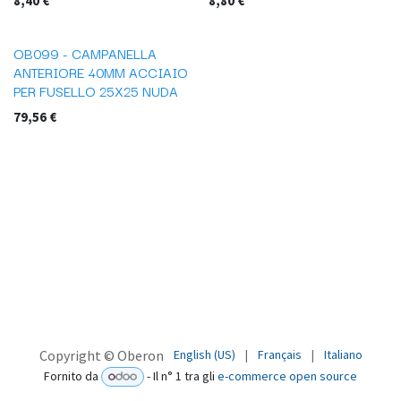
8,40
€
8,80
€
OB099 - CAMPANELLA
ANTERIORE 40MM ACCIAIO
PER FUSELLO 25X25 NUDA
79,56
€
English (US)
|
Français
|
Italiano
Copyright © Oberon
Fornito da
- Il n° 1 tra gli
e-commerce open source